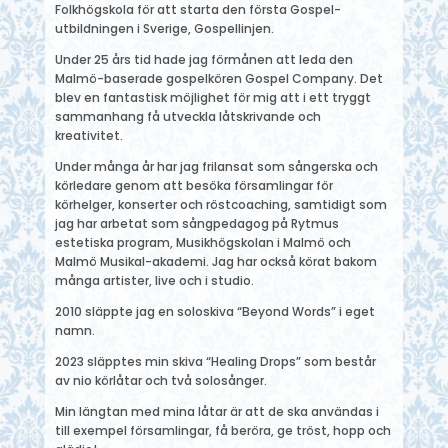
Folkhögskola för att starta den första Gospel-
utbildningen i Sverige, Gospellinjen.
Under 25 års tid hade jag förmånen att leda den
Malmö-baserade gospelkören Gospel Company. Det
blev en fantastisk möjlighet för mig att i ett tryggt
sammanhang få utveckla låtskrivande och
kreativitet.
Under många år har jag frilansat som sångerska och
körledare genom att besöka församlingar för
körhelger, konserter och röstcoaching, samtidigt som
jag har arbetat som sångpedagog på Rytmus
estetiska program, Musikhögskolan i Malmö och
Malmö Musikal-akademi. Jag har också körat bakom
många artister, live och i studio.
2010 släppte jag en soloskiva “Beyond Words” i eget
namn.
2023 släpptes min skiva “Healing Drops” som består
av nio körlåtar och två solosånger.
Min längtan med mina låtar är att de ska användas i
till exempel församlingar, få beröra, ge tröst, hopp och